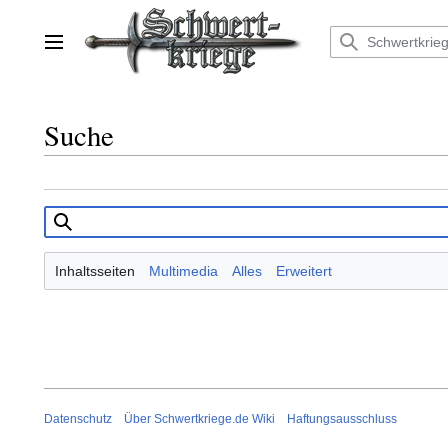
Zum
Inhalt
springen
Hauptmenü
Suche
Inhaltsseiten
Multimedia
Alles
Erweitert
Datenschutz
Über Schwertkriege.de Wiki
Haftungsausschluss