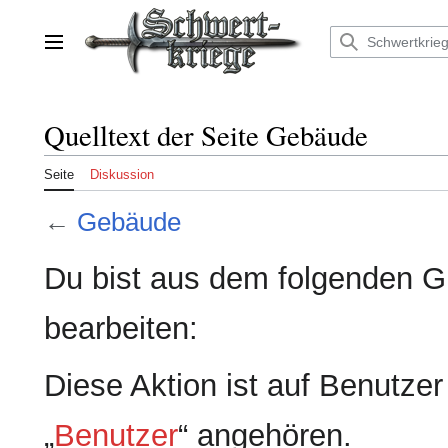
Zum
Inhalt
springen
Hauptmenü
Quelltext der Seite Gebäude
Seite
Diskussion
←
Gebäude
Du bist aus dem folgenden Gr
bearbeiten:
Diese Aktion ist auf Benutze
„
Benutzer
“ angehören.