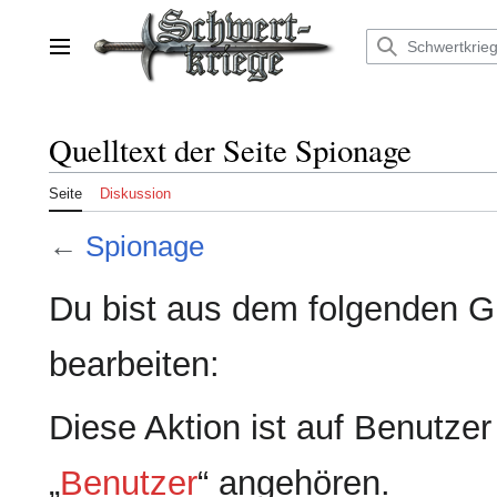
Zum
Inhalt
springen
Hauptmenü
Quelltext der Seite Spionage
Seite
Diskussion
←
Spionage
Du bist aus dem folgenden Gr
bearbeiten:
Diese Aktion ist auf Benutze
„
Benutzer
“ angehören.