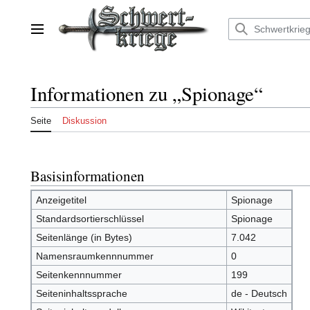
Zum
Inhalt
springen
Hauptmenü
Informationen zu „Spionage“
Seite
Diskussion
Basisinformationen
Anzeigetitel
Spionage
Standardsortierschlüssel
Spionage
Seitenlänge (in Bytes)
7.042
Namensraumkennnummer
0
Seitenkennnummer
199
Seiteninhaltssprache
de - Deutsch